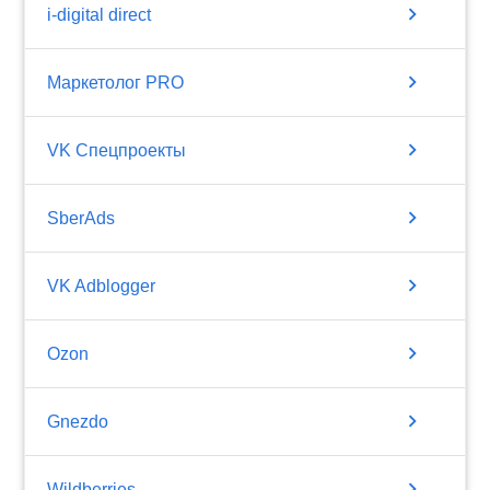
chevron_right
i-digital direct
chevron_right
Маркетолог PRO
chevron_right
VK Спецпроекты
chevron_right
SberAds
chevron_right
VK Adblogger
chevron_right
Ozon
chevron_right
Gnezdo
chevron_right
Wildberries