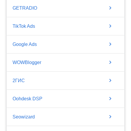
chevron_right
GETRADIO
chevron_right
TikTok Ads
chevron_right
Google Ads
chevron_right
WOWBlogger
chevron_right
2ГИС
chevron_right
Oohdesk DSP
chevron_right
Seowizard