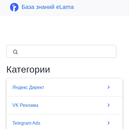
База знаний eLama
close
Категории
chevron_right
Яндекс Директ
chevron_right
VK Реклама
chevron_right
Telegram Ads