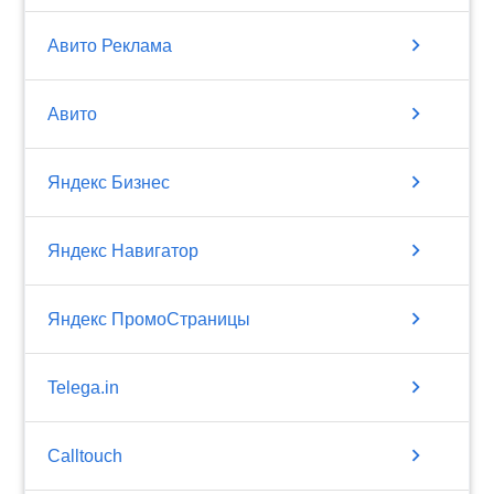
chevron_right
Авито Реклама
chevron_right
Авито
chevron_right
Яндекс Бизнес
chevron_right
Яндекс Навигатор
chevron_right
Яндекс ПромоСтраницы
chevron_right
Telega.in
chevron_right
Calltouch