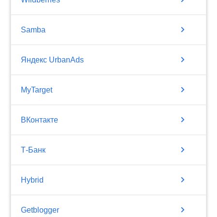
chevron_right
Samba
chevron_right
Яндекс UrbanAds
chevron_right
MyTarget
chevron_right
ВКонтакте
chevron_right
Т-Банк
chevron_right
Hybrid
chevron_right
Getblogger